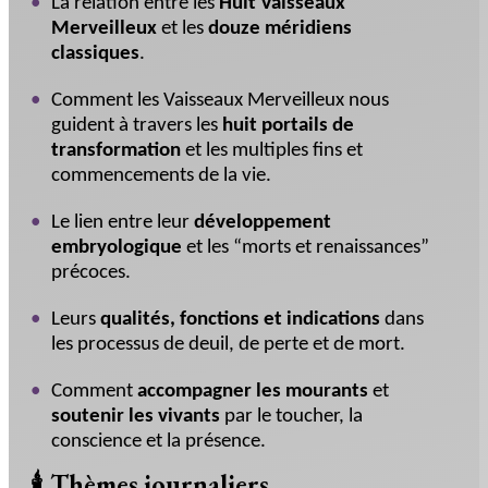
La relation entre les
Huit Vaisseaux
Merveilleux
et les
douze méridiens
classiques
.
Comment les Vaisseaux Merveilleux nous
guident à travers les
huit portails de
transformation
et les multiples fins et
commencements de la vie.
Le lien entre leur
développement
embryologique
et les “morts et renaissances”
précoces.
Leurs
qualités, fonctions et indications
dans
les processus de deuil, de perte et de mort.
Comment
accompagner les mourants
et
soutenir les vivants
par le toucher, la
conscience et la présence.
🕯️
Thèmes journaliers